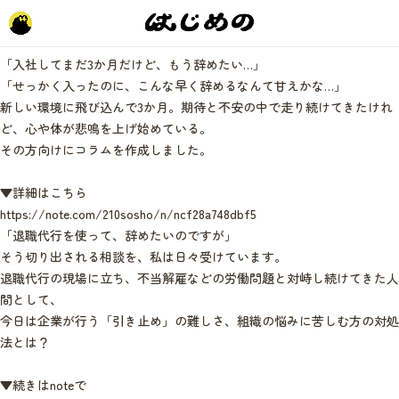
「入社してまだ3か月だけど、もう辞めたい…」
「せっかく入ったのに、こんな早く辞めるなんて甘えかな…」
新しい環境に飛び込んで3か月。期待と不安の中で走り続けてきたけれ
ど、心や体が悲鳴を上げ始めている。
その方向けにコラムを作成しました。
▼詳細はこちら
https://note.com/210sosho/n/ncf28a748dbf5
「退職代行を使って、辞めたいのですが」
そう切り出される相談を、私は日々受けています。
退職代行の現場に立ち、不当解雇などの労働問題と対峙し続けてきた人
間として、
今日は企業が行う「引き止め」の難しさ、組織の悩みに苦しむ方の対処
法とは？
▼続きはnoteで