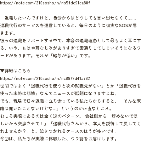
https://note.com/210sosho/n/nb5fdc91ca80f
「退職したいんですけど、自分からはどうしても言い出せなくて……」
退職代行のサービスを運営していると、毎日のように切実なSOSが届
きます。
彼らの退職をサポートする中で、本音の退職理由として最もよく耳にす
る、いや、もはや耳なじみがありすぎて素通りしてしまいそうになるワ
ードがあります。それが「給与が低い」です。
▼詳細はこちら
https://note.com/210sosho/n/nc8972d41a782
世間ではよく「退職代行を使うと次の就職先がない」とか「退職代行を
使った末路は悲惨」なんてニュースが話題になりますよね。
でも、現場で日々退職に立ち会っている私たちからすると、「そんな末
路は聞いたことないけどな…」というのが正直なところ。
むしろ実際にあるのは全く逆のパターン。 会社側から「辞めないでほ
しいから交渉させて！」「退職代行さんから、本人を説得して戻してく
れませんか？」と、泣きつかれるケースのほうが多いです。
今回は、私たちが実際に体験した、ウラ話をお届けします。